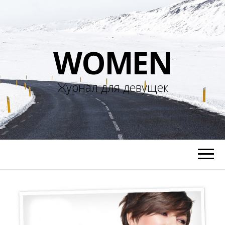
WOMEN
Журнал для девущек