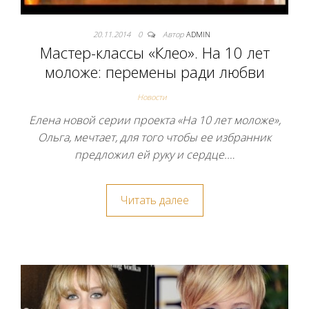
20.11.2014
0
Автор
ADMIN
Мастер-классы «Клео». На 10 лет
моложе: перемены ради любви
Новости
Елена новой серии проекта «На 10 лет моложе»,
Ольга, мечтает, для того чтобы ее избранник
предложил ей руку и сердце.…
Читать далее