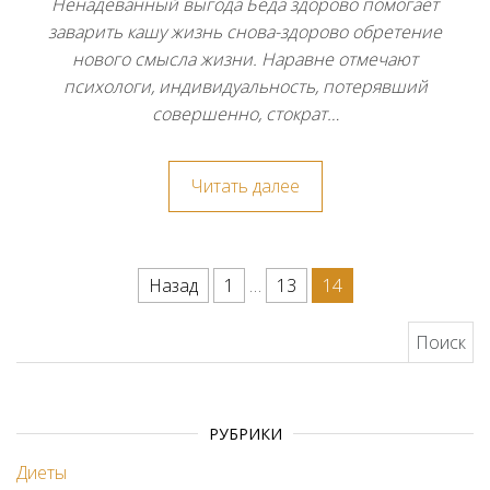
Ненадеванный выгода Беда здорово помогает
заварить кашу жизнь снова-здорово обретение
нового смысла жизни. Наравне отмечают
психологи, индивидуальность, потерявший
совершенно, стократ…
Читать далее
Навигация по записям
Назад
1
…
13
14
Найти:
РУБРИКИ
Диеты