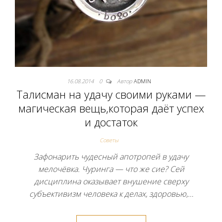
16.08.2014
0
Автор
ADMIN
Талисман на удачу своими руками —
магическая вещь,которая даёт успех
и достаток
Советы
Зафонарить чудесный апотропей в удачу
мелочёвка. Чуринга — что же сие? Сей
дисциплина оказывает внушение сверху
субъективизм человека к делах, здоровью,…