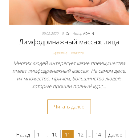
09.02.2020
0
Автор
ADMIN
Лимфодринажный массаж лица
Здоровье
Красота
Многих людей интересует какие преимущества
имеет лимфодренажный массаж. На самом деле,
их множество. Причем, большинство людей,
которые прошли полный курс…
Читать далее
Навигация по записям
Назад
1
…
10
11
12
…
14
Далее