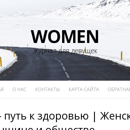
WOMEN
Журнал для девущек
АЯ
О НАС
КОНТАКТЫ
КАРТА САЙТА
ОБРАТНА
– путь к здоровью | Женс
енщине и обществе