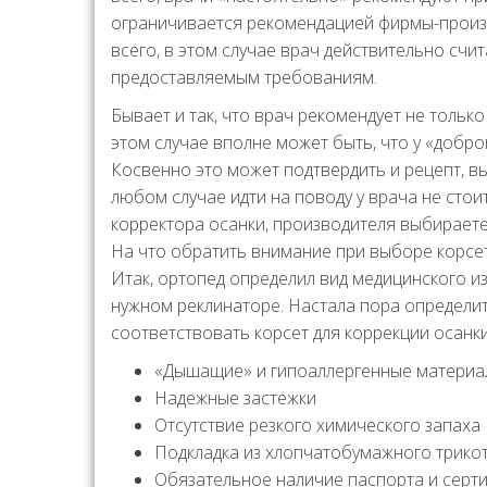
ограничивается рекомендацией фирмы-произв
всего, в этом случае врач действительно сч
предоставляемым требованиям.
Бывает и так, что врач рекомендует не тольк
этом случае вполне может быть, что у «добр
Косвенно это может подтвердить и рецепт, 
любом случае идти на поводу у врача не стои
корректора осанки, производителя выбираете
На что обратить внимание при выборе корсе
Итак, ортопед определил вид медицинского и
нужном реклинаторе. Настала пора определи
соответствовать корсет для коррекции осанки
«Дышащие» и гипоаллергенные материа
Надежные застежки
Отсутствие резкого химического запаха
Подкладка из хлопчатобумажного трико
Обязательное наличие паспорта и серт