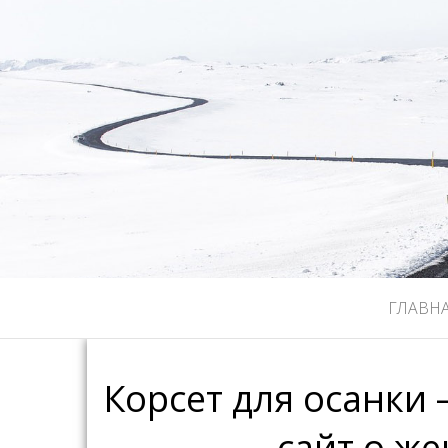
ГЛАВН
Корсет для осанки 
сайт о ж