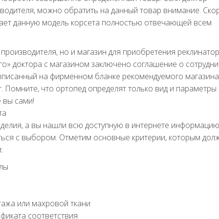
одителя, можно обратить на данный товар внимание. Ско
итает данную модель корсета полностью отвечающей всем
о производителя, но и магазин для приобретения реклинатор
ого» доктора с магазином заключено соглашение о сотрудни
выписанный на фирменном бланке рекомендуемого магазина
т. Помните, что ортопед определят только вид и параметры
 вы сами!
та
зделия, а вы нашли всю доступную в интернете информацию
ться с выбором. Отметим основные критерии, которым дол
:
лы
тажа или махровой ткани
ификата соответствия