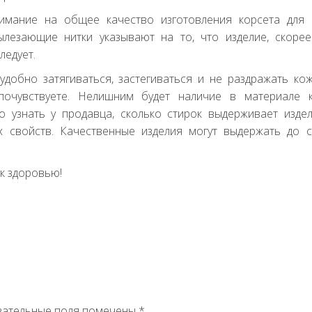
имание на общее качество изготовления корсета для 
лезающие нитки указывают на то, что изделие, скорее
ледует.
добно затягиваться, застегиваться и не раздражать кож
почувствуете. Нелишним будет наличие в материале к
о узнать у продавца, сколько стирок выдерживает изде
 свойств. Качественные изделия могут выдержать до с
к здоровью!
зательные поля помечены
*