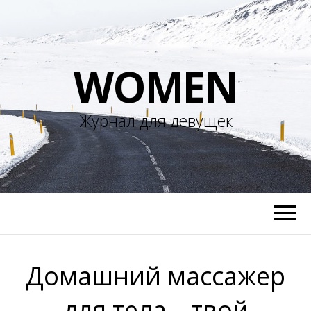
WOMEN
Журнал для девущек
Домашний массажер
для тела – твой