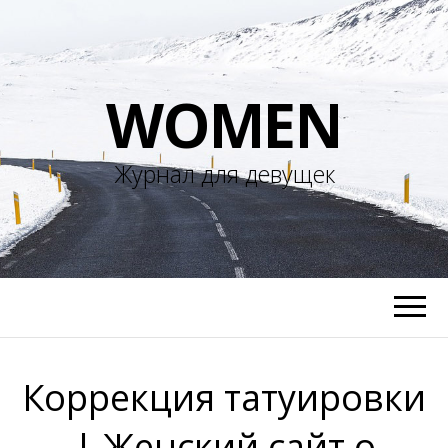
WOMEN
Журнал для девущек
Коррекция татуировки
| Женский сайт о