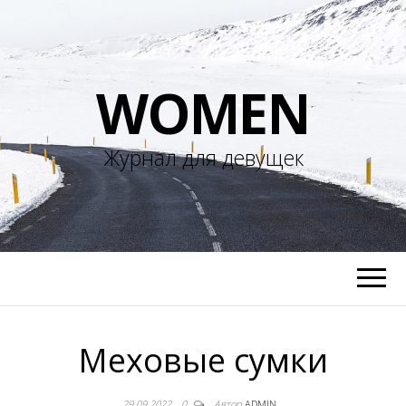
WOMEN
Журнал для девущек
Меховые сумки
29.09.2022
0
Автор
ADMIN