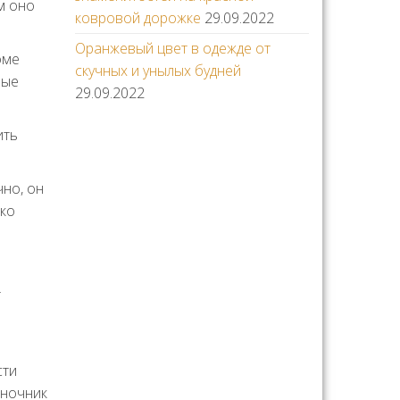
м оно
ковровой дорожке
29.09.2022
Оранжевый цвет в одежде от
оме
скучных и унылых будней
ные
29.09.2022
ить
но, он
ько
т
сти
оночник