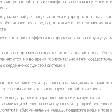
еты могут проработать и ошлифовать свою массу. Новичка
ины.
ых упражнений для представительниц прекрасного пола. Кр
реабилитации после родов, но только используя минималь
ста.
ение позволяет эффективно прорабатывать спину и улучш
опытных спортсменов касается использования пояса. Конеч
ениях стоя, но во время горизонтальной тяги, создаст тол
 с сердечно-сосудистой системой.
ывает широчайшие мышцы спины, а вариация хвата поможе
елает его самым желательным в день проработки спины.
е мышцы трапеции, в дополнение к ним загружаются
абилизацию берут на себя группы мышц задней поверхно
, лопатки и абдоминальные мышцы, поддерживающие позв