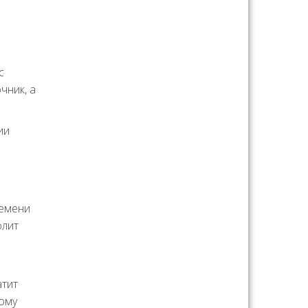
с
чник, а
ии
ремени
олит
атит
ному