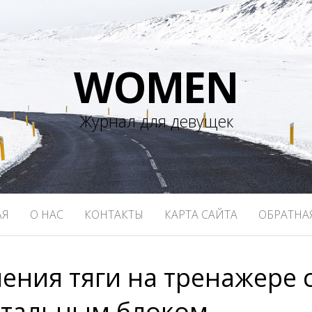
WOMEN
Журнал для девущек
АЯ
О НАС
КОНТАКТЫ
КАРТА САЙТА
ОБРАТНА
ния тяги на тренажере 
нтальным блоком