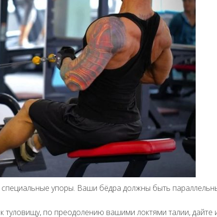
в специальные упоры. Ваши бёдра должны быть параллельны
 к туловищу, по преодолению вашими локтями талии, дайте 