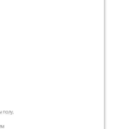
 полу,
им