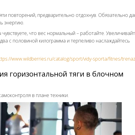
яти повторений, предварительно отдохнув. Обязательно да
ь энергию.
ы чувствуете, что вес нормальный – работайте. Увеличивайт
 два с половиной килограмма и терпеливо наслаждайтесь
ttps://www.wildberries.ru/catalog/sport/vidy-sporta/fitnes/trena
ия горизонтальной тяги в блочном
самоконтроля в плане техники.