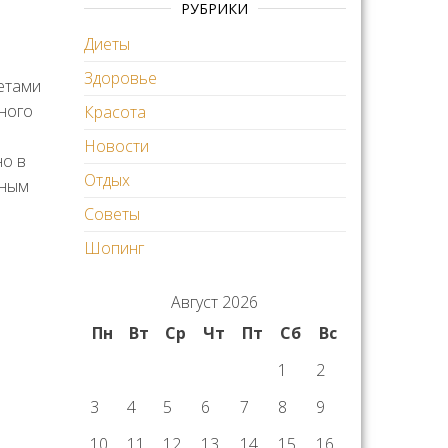
РУБРИКИ
Диеты
Здоровье
етами
ного
Красота
Новости
но в
Отдых
ьным
Советы
Шопинг
Август 2026
Пн
Вт
Ср
Чт
Пт
Сб
Вс
1
2
3
4
5
6
7
8
9
10
11
12
13
14
15
16