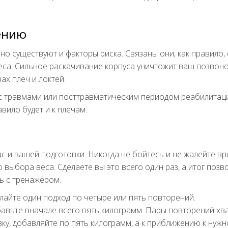
ению
но существуют и факторы риска. Связаны они, как правило, 
а. Сильное раскачивание корпуса уничтожит ваш позвоно
вах плеч и локтей.
с травмами или посттравматическим периодом реабилитац
вило будет и к плечам.
с и вашей подготовки. Никогда не бойтесь и не жалейте в
 выбора веса. Сделаете вы это всего один раз, а итог позв
ь с тренажёром.
лайте один подход по четыре или пять повторений.
авьте вначале всего пять килограмм. Пары повторений хв
узку, добавляйте по пять килограмм, а к приближению к нуж