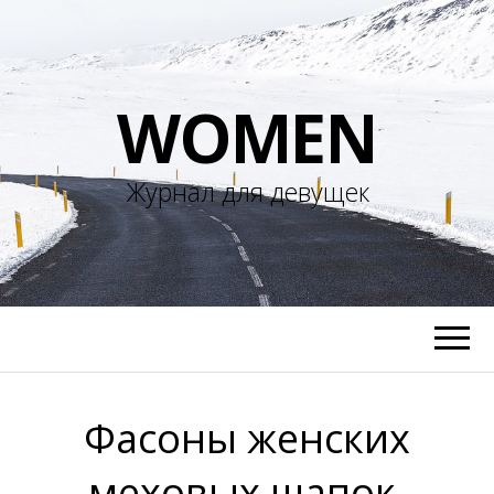
WOMEN
Журнал для девущек
Фасоны женских
меховых шапок,