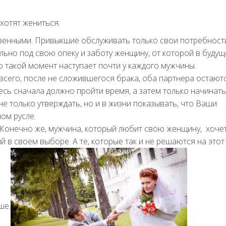
хотят жениться:
венными. Привыкшие обслуживать только свои потребност
льно под свою опеку и заботу женщину, от которой в буду
о такой момент наступает почти у каждого мужчины.
всего, после не сложившегося брака, оба партнера остают
сь сначала должно пройти время, а затем только начинать
е только утверждать, но и в жизни показывать, что Ваши
ом русле.
. Конечно же, мужчина, который любит свою женщину, хоче
й в своем выборе. А те, которые так и не решаются на этот
ше.