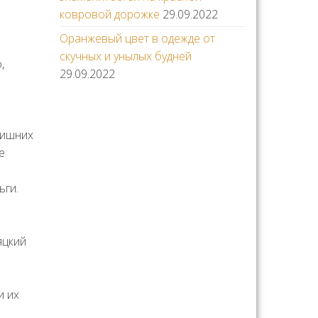
ковровой дорожке
29.09.2022
Оранжевый цвет в одежде от
скучных и унылых будней
,
29.09.2022
лишних
е
ьги.
яцкий
и их