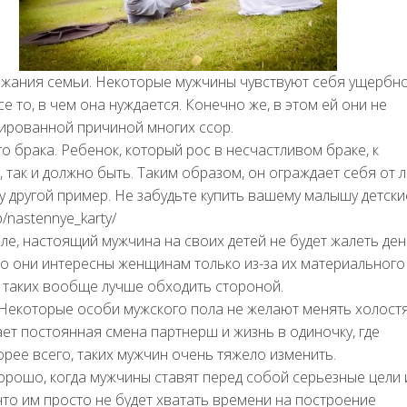
ржания семьи. Некоторые мужчины чувствуют себя ущербно
е то, в чем она нуждается. Конечно же, в этом ей они не
лированной причиной многих ссор.
 брака. Ребенок, который рос в несчастливом браке, к
, так и должно быть. Таким образом, он ограждает себя от 
у другой пример. Не забудьте купить вашему малышу детски
/nastennye_karty/
ле, настоящий мужчина на своих детей не будет жалеть ден
что они интересны женщинам только из-за их материального
, таких вообще лучше обходить стороной.
 Некоторые особи мужского пола не желают менять холост
ает постоянная смена партнерш и жизнь в одиночку, где
орее всего, таких мужчин очень тяжело изменить.
орошо, когда мужчины ставят перед собой серьезные цели 
что им просто не будет хватать времени на построение