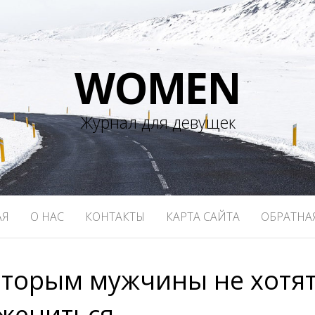
WOMEN
Журнал для девущек
АЯ
О НАС
КОНТАКТЫ
КАРТА САЙТА
ОБРАТНА
оторым мужчины не хотя
жениться