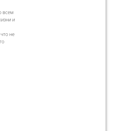
о всем
жизни и
 что не
го