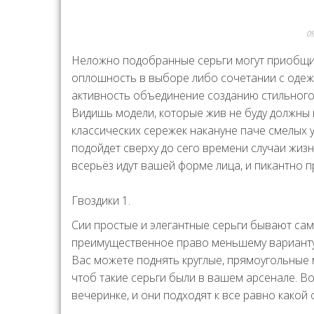
0
Неложно подобранные серьги могут приобщит
оплошность в выборе либо сочетании с одеж
активность объединение созданию стильного
Видишь модели, которые жив не буду должны н
классических сережек накануне паче смелых у
подойдет сверху до сего времени случаи жизн
всерьёз идут вашей форме лица, и пикантно 
Гвоздики 1.
Сии простые и элегантные серьги бывают сам
преимущественное право меньшему варианту
Вас можете поднять круглые, прямоугольные 
чтоб такие серьги были в вашем арсенале. Во
вечеринке, и они подходят к все равно какой