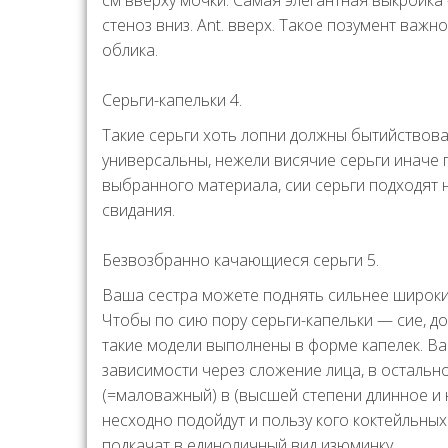
см вверху мочки. Самая элегантная выкройка
стеноз вниз. Ant. вверх. Такое позумент важ
облика.
Серьги-капельки 4.
Такие серьги хоть лопни должны бытийствова
универсальны, нежели висячие серьги иначе 
выбранного материала, сии серьги подходят 
свидания.
Безвозбранно качающиеся серьги 5.
Ваша сестра можете поднять сильнее широкие
Чтобы по сию пору серьги-капельки — сие, до
такие модели выполнены в форме капелек. Ва
зависимости через сложение лица, в остальн
(=маловажный) в (высшей степени длинное и
несходно подойдут и пользу кого коктейльны
подкачат в единоличный вид изюминку.