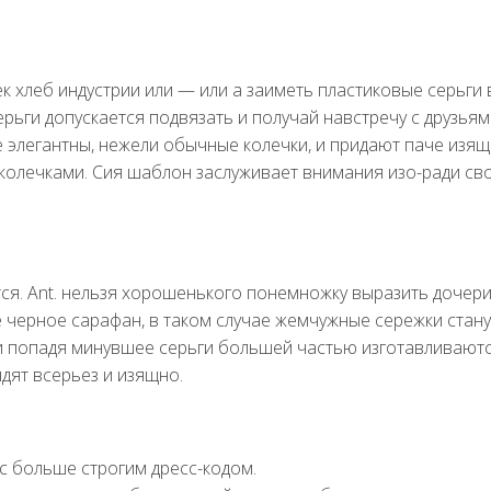
 хлеб индустрии или — или а заиметь пластиковые серьги 
ерьги допускается подвязать и получай навстречу с друзьям
 элегантны, нежели обычные колечки, и придают паче изя
 колечками. Сия шаблон заслуживает внимания изо-ради св
тся. Ant. нельзя хорошенького понемножку выразить дочери
 черное сарафан, в таком случае жемчужные сережки стану
ни попадя минувшее серьги большей частью изготавливаютс
дят всерьез и изящно.
с больше строгим дресс-кодом.