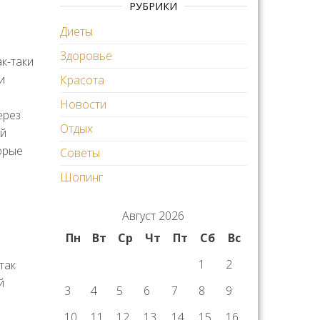
РУБРИКИ
Диеты
Здоровье
к-таки
и
Красота
Новости
ерез
Отдых
ой
орые
Советы
Шопинг
Август 2026
Пн
Вт
Ср
Чт
Пт
Сб
Вс
1
2
так
й
3
4
5
6
7
8
9
10
11
12
13
14
15
16