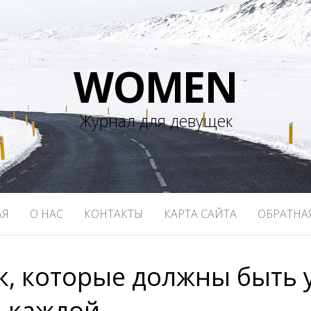
WOMEN
Журнал для девущек
АЯ
О НАС
КОНТАКТЫ
КАРТА САЙТА
ОБРАТНА
к, которые должны быть 
каждой