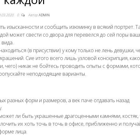
9.03.2020
0
Автор
ADMIN
ь изысканности и сообщить изюминку в всякий портрет. Та
дой может свести со двора для перевелся до сей поры ваш
 вида.
аходиться (в присуствии) у кому только не лень девушки, ч
крашений. Сие итого всего лишь узловой конскрипция, как
и, чего) никак не бойтесь проводить опыты с формами, кот
пропускайте неподходящие варианты.
ых разных форм и размеров, а век паче отдавать назад
.
может ли быть украшенные драгоценными камнями, костяк, 
лочить их хоть точь в точь в офисе, приближенно и получа
 форме лица.