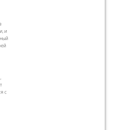
в
и, и
щный
оей
,
т
я с