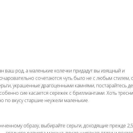
ан ваш род, а маленькие колечки придадут вы изящный и
очаровательно сочетаются чуть было не с любым стилем, 
серьги, украшенные драгоценными камнями, постарайтесь д
собенно сие касается сережек с бриллиантами. Хоть тресн
о по вкусу старшие неужели маленькие.
онченному образу, выбирайте серьги, доходящие прежде 2,