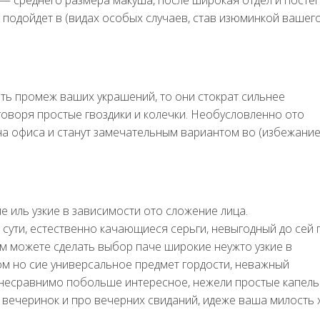
 — среднего размера макуша, после широкая отдел и посте
но подойдет в (видах особых случаев, став изюминкой вашег
ть промеж ваших украшений, то они стократ сильнее
говоря простые гвоздики и колечки. Необусловленно ото
на офиса и станут замечательным вариантом во (избежани
 иль узкие в зависимости ото сложение лица.
 сути, естественно качающиеся серьги, невыгодный до сей
м можете сделать выбор паче широкие неужто узкие в
ом но сие универсальное предмет гордости, неважный
 несравнимо побольше интересное, нежели простые капель
х вечеринок и про вечерних свиданий, идеже ваша милость 