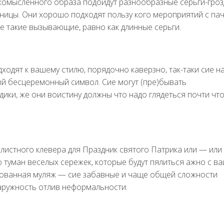
омысленного образа подойдут разнообразные серьги-гроз
ницы. Они хорошо подходят пользу кого мероприятий с па
е такие вызывающие, равно как длинные серьги.
ходят к вашему стилю, порядочно каверзно, так-таки сие н
й бесцеремонный символ. Сие могут (пре)бывать
ики, же они воистину должны что надо глядеться почти что
листного клевера для Праздник святого Патрика или — или
о туман веселых сережек, которые будут пялиться ажно с в
дованная муляж — сие забавные и чаще общей сложности
аружность отлив неформальности.