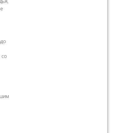
дья,
че
адо
 со
ашим