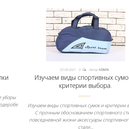
02.09.2021
0
Автор
ADMIN
пки
Изучаем виды спортивных сумо
критерии выбора.
Шопинг
е уборы
ардеробе
Изучаем виды спортивных сумок и критерии 
С прочным обоснованием спортивного сти
повседневной жизни аксессуары спортивног
стали…