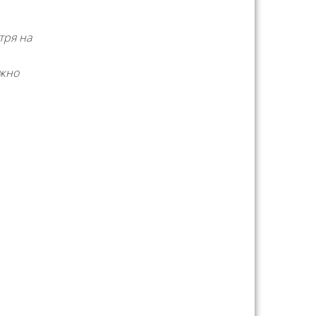
тря на
ожно