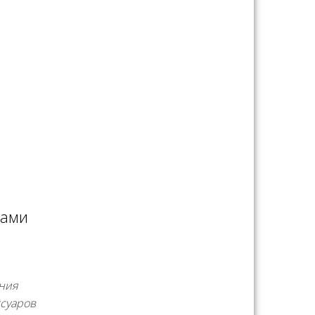
ками
ния
ссуаров