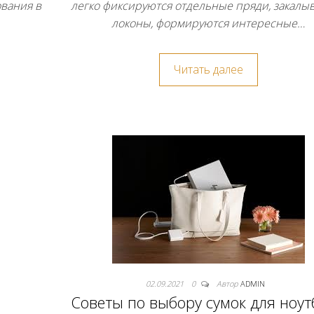
ования в
легко фиксируются отдельные пряди, закалы
локоны, формируются интересные…
Читать далее
02.09.2021
0
Автор
ADMIN
Советы по выбору сумок для ноут