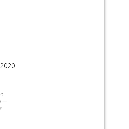
 2020
год
н —
я