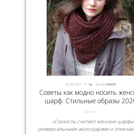
02.09.2021
0
Автор
ADMIN
Советы как модно носить женс
шарф. Стильные образы 202
Шопинг
«Стилисты считают женские шарфы
универсальными аксессуарами и отмечают