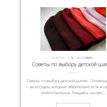
02.09.2021
0
Автор
ADMIN
Советы по выбору детской ша
Шопинг
Советы по выбору детской шапки Головны
— аксессуары, которые обязательно есть в г
любого малыша. Рождаясь на свет,…