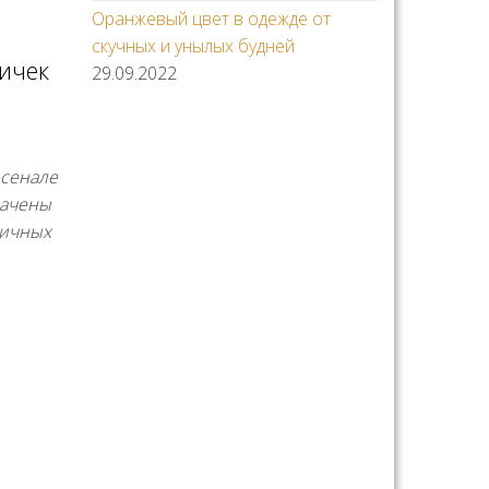
Оранжевый цвет в одежде от
скучных и унылых будней
ичек
29.09.2022
рсенале
начены
личных