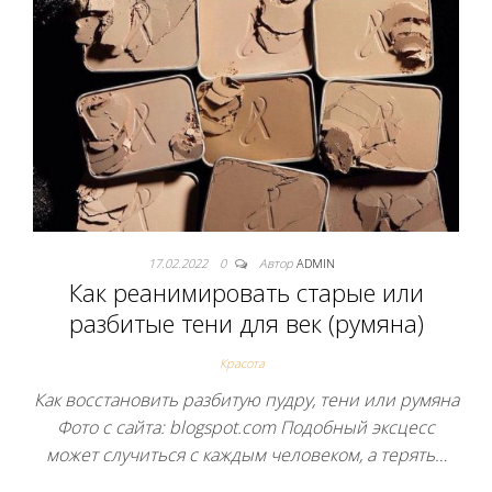
17.02.2022
0
Автор
ADMIN
Как реанимировать старые или
разбитые тени для век (румяна)
Красота
Как восстановить разбитую пудру, тени или румяна
Фото с сайта: blogspot.com Подобный эксцесс
может случиться с каждым человеком, а терять…